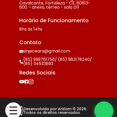
Cavalcante, Fortaleza - CE, 60813-
600 – anexo, térreo - sala D11
Horário de Funcionamento
8hs às 14hs
Contato
sinjeceara@gmail.com
(85) 999761756/ (85) 982178240/
(85) 34533893
Redes Sociais
Desenvolvido por Arklom © 2026.
Todos os direitos reservados.