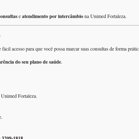
onsultas
atendimento por intercâmbio
e
na Unimed Fortaleza.
s
fácil acesso para que você possa marcar suas consultas de forma prática
arência do seu plano de saúde
.
a Unimed Fortaleza.
e.
) 3209-1818
.