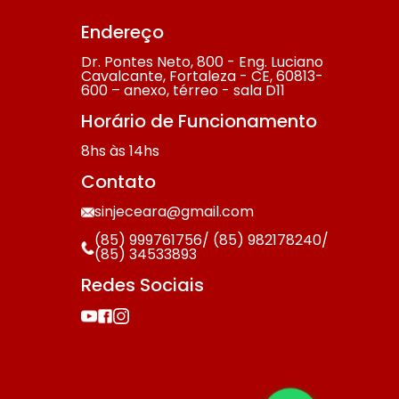
Endereço
Dr. Pontes Neto, 800 - Eng. Luciano
Cavalcante, Fortaleza - CE, 60813-
600 – anexo, térreo - sala D11
Horário de Funcionamento
8hs às 14hs
Contato
sinjeceara@gmail.com
(85) 999761756/ (85) 982178240/
(85) 34533893
Redes Sociais