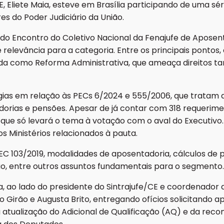
, Eliete Maia, esteve em Brasília participando de uma sér
res do Poder Judiciário da União.
u do Encontro do Coletivo Nacional da Fenajufe de Apose
relevância para a categoria. Entre os principais ponto
ida como Reforma Administrativa, que ameaça direitos ta
s em relação às PECs 6/2024 e 555/2006, que tratam da
dorias e pensões. Apesar de já contar com 318 requerim
que só levará o tema à votação com o aval do Executivo. 
aos Ministérios relacionados à pauta.
03/2019, modalidades de aposentadoria, cálculos de pe
ção, entre outros assuntos fundamentais para o segmento.
, ao lado do presidente do Sintrajufe/CE e coordenador da
irão e Augusta Brito, entregando ofícios solicitando ap
tualização do Adicional de Qualificação (AQ) e da recomp