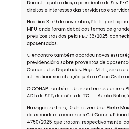
Durante quatro dias, a presidente do SinJE-CE
direitos e interesses das servidoras e servido
Nos dias 8 e 9 de novembro, Eliete participo
MPU, onde foram debatidos temas de grande 
prejuízos trazidos pela PEC 38/2025, conhec
aposentados.
O encontro também abordou novas estratégia
previdenciária sobre proventos de aposenta
Câmara dos Deputados, Hugo Mota, sinalizou 
intensificar sua atuação junto à Casa Civil e 
O CONAP também abordou temas como a PEC 1
ADIs do STF, decisões do TCU e Auxílio Nutri
Na segunda-feira, 10 de novembro, Eliete Maia
dos senadores cearenses Cid Gomes, Eduardo G
4750/2025, que tratam, respectivamente, da a