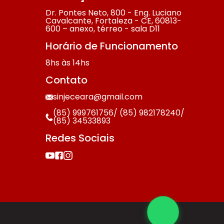
Dr. Pontes Neto, 800 - Eng. Luciano
Cavalcante, Fortaleza - CE, 60813-
600 – anexo, térreo - sala D11
Horário de Funcionamento
8hs às 14hs
Contato
sinjeceara@gmail.com
(85) 999761756/ (85) 982178240/
(85) 34533893
Redes Sociais